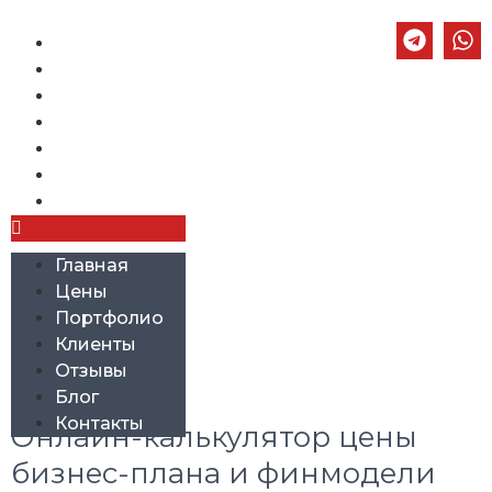
Главная
Цены
Портфолио
Клиенты
Отзывы
Блог
Контакты
Главная
Цены
Портфолио
Клиенты
Рубрика:
Услуги
Отзывы
Блог
Контакты
Онлайн-калькулятор цены
бизнес-плана и финмодели