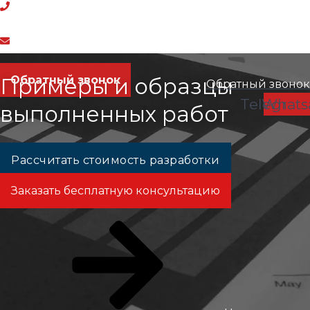
+7 937 618 76 20
_________________________________
expertworkstation@gmail.com
Обратный звонок
Примеры и образцы
Обратный звонок
Telegra
Whats
выполненных работ
Рассчитать стоимость разработки
Заказать бесплатную консультацию