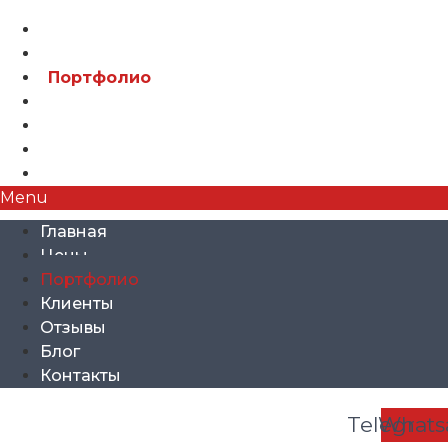
Главная
Цены
Портфолио
Клиенты
Отзывы
Блог
Контакты
Menu
Главная
Цены
Портфолио
Клиенты
Отзывы
Блог
Контакты
Telegra
Whats