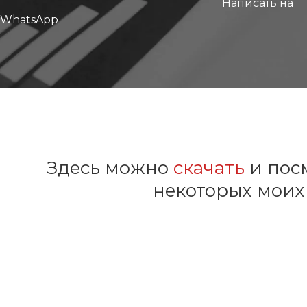
Написать на
WhatsApp
Здесь можно
скачать
и пос
некоторых моих
Бизнес-планы