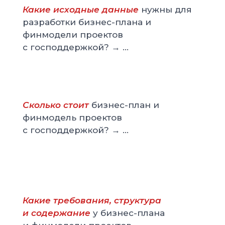
Какие исходные данные
нужны для
Разработка бизнес плана для получения субсидии, 
Бизнес план для получения субсидии должен чётко
разработки бизнес-плана и
Если вашей целью являются льготные займы, то ва
Для предприятий, которые рассчитывают на налогов
финмодели проектов
с господдержкой? → ...
Заказать услугу просто — мы начинаем с аудита ис
Заказать мои услуги — значит получить не просто 
Если нужна подготовка на заказ под конкретный ре
Если вам нужно заказать бизнес план для получен
Сколько стоит
бизнес-план и
финмодель проектов
с господдержкой? → ...
Какие требования, структура
и содержание
у бизнес-плана