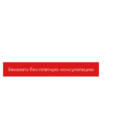
Финансовые модели
Дистанционная разработка бизнес-планов
для любых регионов РФ
Заказать бесплатную консультацию