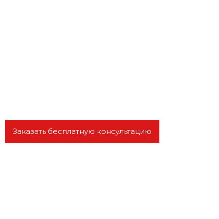
Маркетинговые и
отраслевые
исследования
Дистанционная разработка бизнес-планов
для любых регионов РФ
Заказать бесплатную консультацию