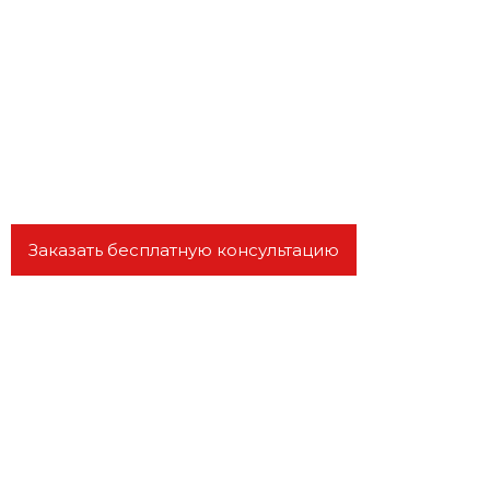
Портфолио
Дистанционная разработка бизнес-планов
для любых регионов РФ
Заказать бесплатную консультацию